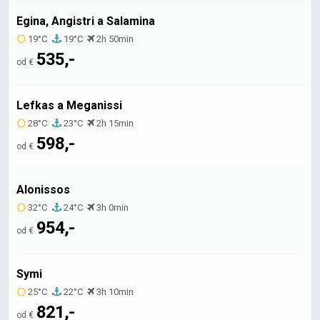
Egina, Angistri a Salamina
19°C
19°C
2h 50min
535,-
od €
Lefkas a Meganissi
28°C
23°C
2h 15min
598,-
od €
Alonissos
32°C
24°C
3h 0min
954,-
od €
Symi
25°C
22°C
3h 10min
821,-
od €