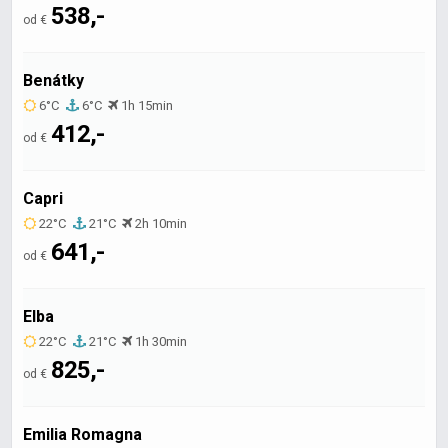
538,-
od €
Benátky
6°C
6°C
1h 15min
412,-
od €
Capri
22°C
21°C
2h 10min
641,-
od €
Elba
22°C
21°C
1h 30min
825,-
od €
Emilia Romagna