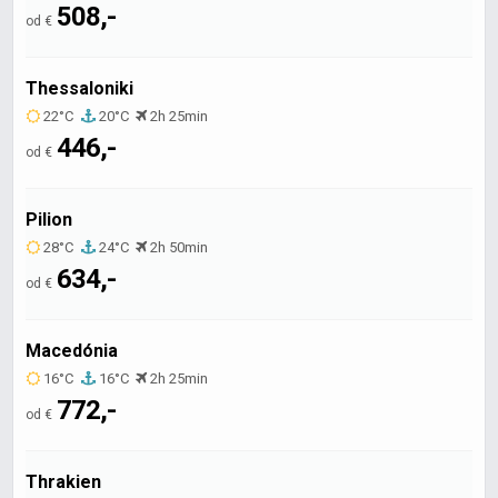
508,-
od €
Thessaloniki
22°C
20°C
2h 25min
446,-
od €
Pilion
28°C
24°C
2h 50min
634,-
od €
Macedónia
16°C
16°C
2h 25min
772,-
od €
Thrakien