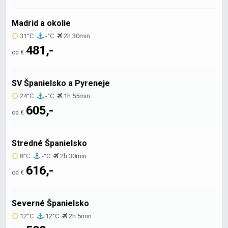
Madrid a okolie
31°C
-°C
2h 30min
481,-
od €
SV Španielsko a Pyreneje
24°C
-°C
1h 55min
605,-
od €
Stredné Španielsko
8°C
-°C
2h 30min
616,-
od €
Severné Španielsko
12°C
12°C
2h 5min