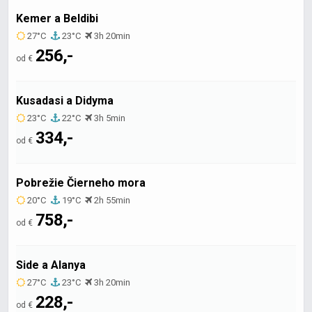
Kemer a Beldibi
27°C
23°C
3h 20min
256,-
od €
Kusadasi a Didyma
23°C
22°C
3h 5min
334,-
od €
Pobrežie Čierneho mora
20°C
19°C
2h 55min
758,-
od €
Side a Alanya
27°C
23°C
3h 20min
228,-
od €