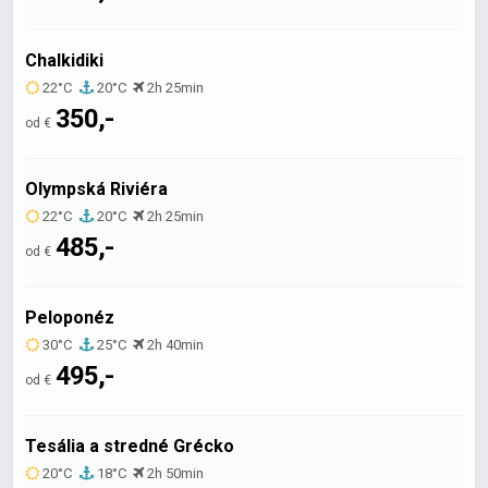
Chalkidiki
22°C
20°C
2h 25min
350,-
od €
Olympská Riviéra
22°C
20°C
2h 25min
485,-
od €
Peloponéz
30°C
25°C
2h 40min
495,-
od €
Tesália a stredné Grécko
20°C
18°C
2h 50min