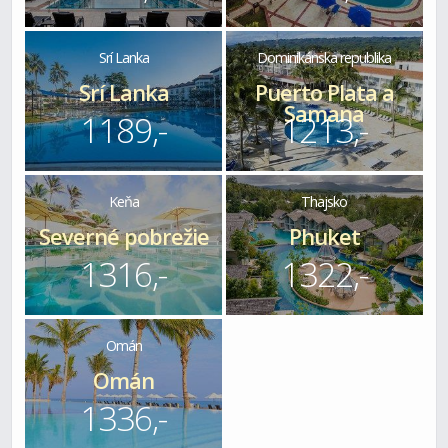
Srí Lanka
Dominikánska republika
Srí Lanka
Puerto Plata a
Samana
1189,-
1213,-
Keňa
Thajsko
Severné pobrežie
Phuket
1316,-
1322,-
Omán
Omán
1336,-