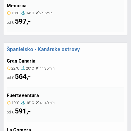
Menorca
18°C
14°C
2h 5min
597,-
od €
Španielsko - Kanárske ostrovy
Gran Canaria
22°C
20°C
4h 35min
564,-
od €
Fuerteventura
19°C
18°C
4h 40min
591,-
od €
La Gomera