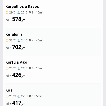
Karpathos a Kasos
29°C
25°C
3h 10min
578,-
od €
Kefalonia
32°C
24°C
4h 45min
702,-
od €
Korfu a Paxi
23°C
21°C
2h 15min
426,-
od €
Kos
23°C
22°C
3h 5min
417,-
od €