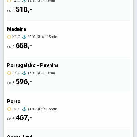
14°C
14°C
3h 0min
518,-
od €
Madeira
22°C
20°C
4h 15min
658,-
od €
Portugalsko - Pevnina
17°C
15°C
3h 0min
596,-
od €
Porto
13°C
14°C
2h 35min
467,-
od €