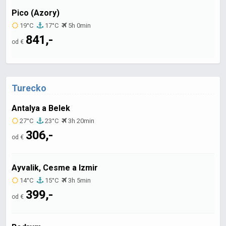
Pico (Azory)
19°C
17°C
5h 0min
841,-
od €
Turecko
Antalya a Belek
27°C
23°C
3h 20min
306,-
od €
Ayvalik, Cesme a Izmir
14°C
15°C
3h 5min
399,-
od €