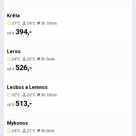
Kréta
27°C
24°C
3h 10min
394,-
od €
Leros
24°C
22°C
3h 5min
526,-
od €
Lesbos a Lemnos
32°C
25°C
3h 10min
513,-
od €
Mykonos
24°C
21°C
3h 0min