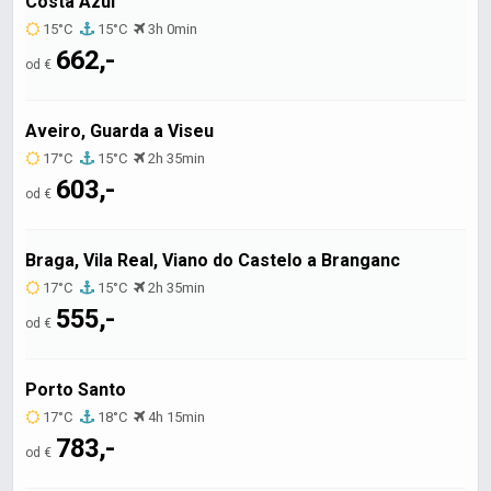
Costa Azul
15°C
15°C
3h 0min
662,-
od €
Aveiro, Guarda a Viseu
17°C
15°C
2h 35min
603,-
od €
Braga, Vila Real, Viano do Castelo a Branganc
17°C
15°C
2h 35min
555,-
od €
Porto Santo
17°C
18°C
4h 15min
783,-
od €