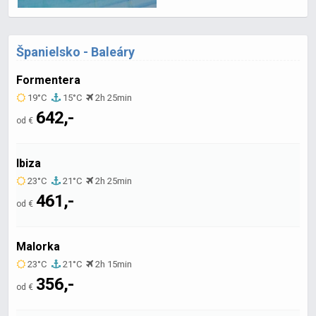
Španielsko - Baleáry
Formentera
19°C
15°C
2h 25min
642,-
od €
Ibiza
23°C
21°C
2h 25min
461,-
od €
Malorka
23°C
21°C
2h 15min
356,-
od €