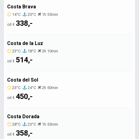
Costa Brava
14°C
20°C
1h 55min
338,-
od €
Costa de la Luz
23°C
18°C
3h 10min
514,-
od €
Costa del Sol
23°C
24°C
2h 50min
450,-
od €
Costa Dorada
28°C
23°C
1h 55min
358,-
od €