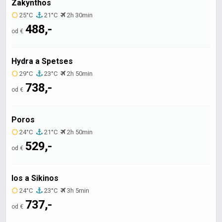
Zakynthos
25°C
21°C
2h 30min
488,-
od €
Hydra a Spetses
29°C
23°C
2h 50min
738,-
od €
Poros
24°C
21°C
2h 50min
529,-
od €
Ios a Sikinos
24°C
23°C
3h 5min
737,-
od €