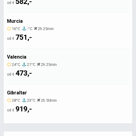
582,-
od €
Murcia
16°C
-°C
2h 25min
751,-
od €
Valencia
24°C
21°C
2h 25min
473,-
od €
Gibraltar
28°C
23°C
2h 50min
919,-
od €