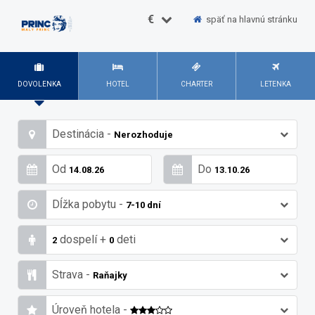
€
späť na hlavnú stránku
DOVOLENKA
HOTEL
CHARTER
LETENKA
Destinácia -
Nerozhoduje
Od
Do
14.08.26
13.10.26
Dĺžka pobytu -
7-10 dní
dospelí
+
deti
2
0
Strava -
Raňajky
Úroveň hotela -