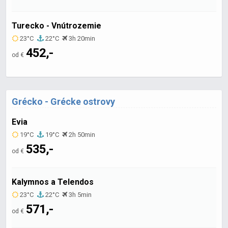
Turecko - Vnútrozemie
23°C
22°C
3h 20min
452,-
od €
Grécko - Grécke ostrovy
Evia
19°C
19°C
2h 50min
535,-
od €
Kalymnos a Telendos
23°C
22°C
3h 5min
571,-
od €