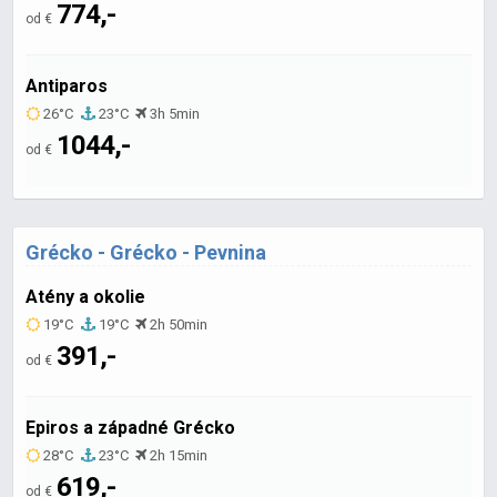
774,-
od €
Antiparos
26°C
23°C
3h 5min
1044,-
od €
Grécko - Grécko - Pevnina
Atény a okolie
19°C
19°C
2h 50min
391,-
od €
Epiros a západné Grécko
28°C
23°C
2h 15min
619,-
od €