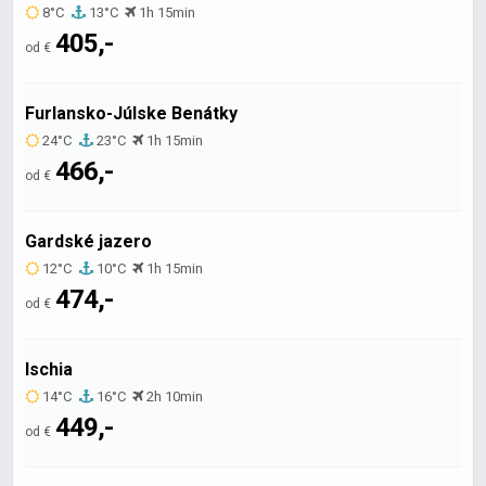
8°C
13°C
1h 15min
405,-
od €
Furlansko-Júlske Benátky
24°C
23°C
1h 15min
466,-
od €
Gardské jazero
12°C
10°C
1h 15min
474,-
od €
Ischia
14°C
16°C
2h 10min
449,-
od €