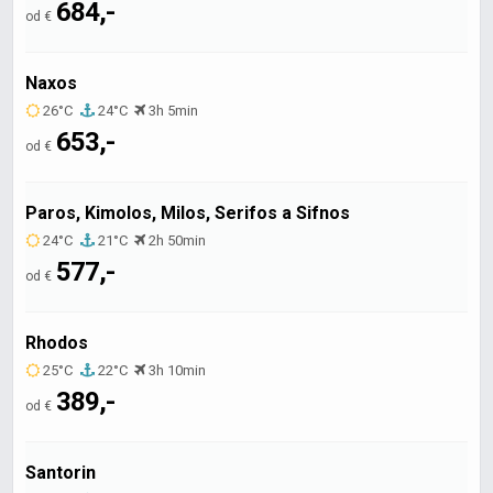
684,-
od €
Naxos
26°C
24°C
3h 5min
653,-
od €
Paros, Kimolos, Milos, Serifos a Sifnos
24°C
21°C
2h 50min
577,-
od €
Rhodos
25°C
22°C
3h 10min
389,-
od €
Santorin