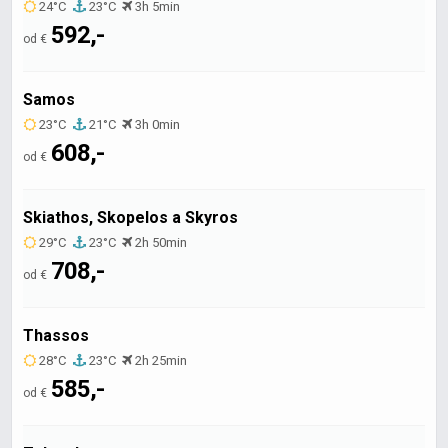
24°C
23°C
3h 5min
592,-
od €
Samos
23°C
21°C
3h 0min
608,-
od €
Skiathos, Skopelos a Skyros
29°C
23°C
2h 50min
708,-
od €
Thassos
28°C
23°C
2h 25min
585,-
od €