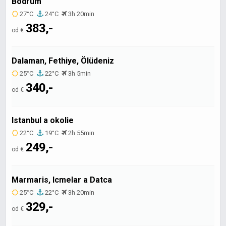
Bodrum
27°C
24°C
3h 20min
383,-
od €
Dalaman, Fethiye, Ölüdeniz
25°C
22°C
3h 5min
340,-
od €
Istanbul a okolie
22°C
19°C
2h 55min
249,-
od €
Marmaris, Icmelar a Datca
25°C
22°C
3h 20min
329,-
od €