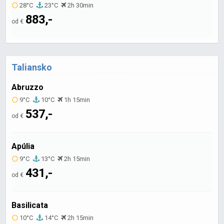
28°C
23°C
2h 30min
883,-
od €
Taliansko
Abruzzo
9°C
10°C
1h 15min
537,-
od €
Apúlia
9°C
13°C
2h 15min
431,-
od €
Basilicata
10°C
14°C
2h 15min