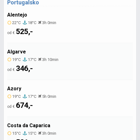
Portugalsko
Alentejo
22°C
18°C
3h 0min
525,-
od €
Algarve
19°C
17°C
3h 10min
346,-
od €
Azory
19°C
17°C
5h 0min
674,-
od €
Costa da Caparica
15°C
15°C
3h 0min