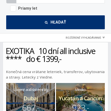
Priamy let
HĽADAŤ
ROZŠÍRENÉ VYHĽADÁVANIE
EXOTIKA 10 dní all inclusive
**** do € 1399,-
Konečná cena vrátane leteniek, transferov, ubytovania
a stravy. Letecky z Viedne.
Spojené arabské emiráty
Mexiko
Dubaj
Yucatán a Cancún
667,-
923,-