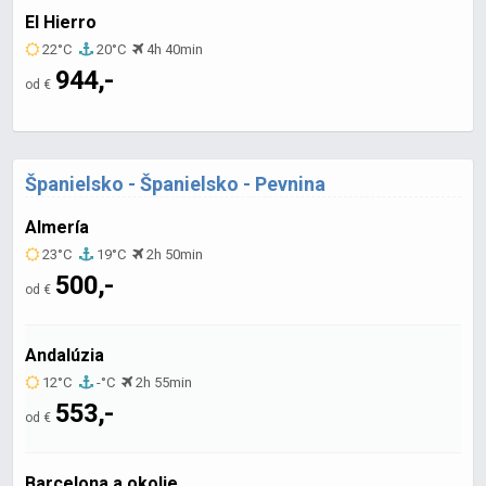
El Hierro
22°C
20°C
4h 40min
944,-
od €
Španielsko - Španielsko - Pevnina
Almería
23°C
19°C
2h 50min
500,-
od €
Andalúzia
12°C
-°C
2h 55min
553,-
od €
Barcelona a okolie